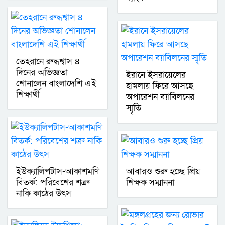
তেহরানে রুদ্ধশ্বাস ৪
দিনের অভিজ্ঞতা
ইরানে ইসরায়েলের
শোনালেন বাংলাদেশি এই
হামলায় ফিরে আসছে
শিক্ষার্থী
অপারেশন ব্যাবিলনের
স্মৃতি
ইউক্যালিপটাস-আকাশমণি
আবারও শুরু হচ্ছে প্রিয়
বিতর্ক: পরিবেশের শত্রু
শিক্ষক সম্মাননা
নাকি কাঠের উৎস