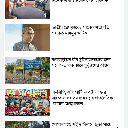
নিঃশর্ত ক্ষমা চাইলেন সেই চিকিৎসক
জাতীয় প্রেসক্লাবের সাবেক সভাপতি
শওকত মাহমুদ আটক
রাজবাড়ীতে বীর মুক্তিযোদ্ধাদের জন্য
সংরক্ষিত কবরস্থানে দুর্বৃত্তদের আগুন
এনসিপি, এবি পার্টি ও রাষ্ট্র সংস্কার
আন্দোলনের সমন্বয়ে নতুন রাজনৈতিক
জোটের আত্মপ্রকাশ
গোপালগঞ্জে শহীদ মিনারে জুতা পায়ে