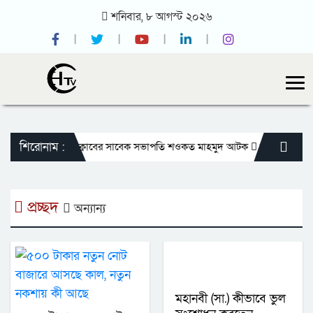
শনিবার,
৮
আগস্ট
২০২৬
শিরোনাম :
িৎসক
জাতীয় প্রেসক্লাবের সাবেক সভাপতি শওকত মাহমুদ আটক
রাজবাড়ীতে বীর মুক
প্রচ্ছদ
অন্যান্য
মহানবী (সা.) কীভাবে ভুল