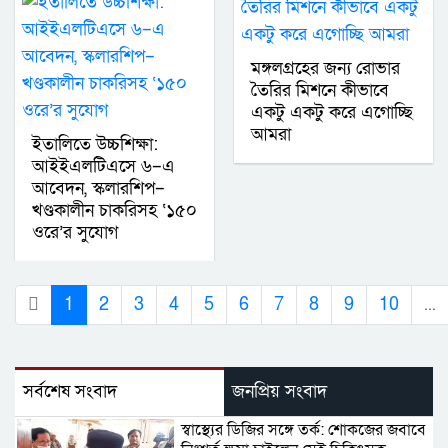
মঙ্গলগ্রহের জন্য রোভার
তৈরির মিশনে কীভাবে
একটু একটু করে এগোচ্ছি
আমরা
ইতালিতে উচ্চশিক্ষা:
আইইএলটিএসে ৬–এ
আবেদন, স্কলারশিপ–
খণ্ডকালীন চাকরিসহ ‘১৫০
ওরে’র সুযোগ
1
2
3
4
5
6
7
8
9
10
...
সর্বশেষ সংবাদ
জনপ্রিয় সংবাদ
স্বাস্থ্যের ডিজির সঙ্গে তর্ক: শোকজের জবাবে