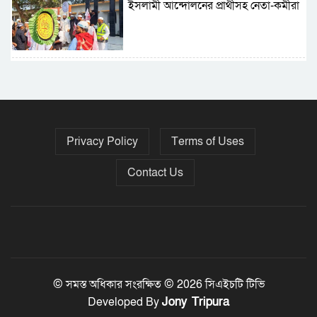
ইসলামী আন্দোলনের প্রার্থীসহ নেতা-কর্মীরা
৫ বছরে বিদেশি ঋণ বেড়েছে ৪২%
Privacy Policy
Terms of Uses
নির্বাচনের তফসিল ৮-১৫ ডিসেম্বরের মধ্যে
যেকোনো দিন
Contact Us
ফেব্রুয়ারির প্রথমার্ধে জাতীয় নির্বাচন ও
গণভোট আয়োজনে ইসি প্রস্তুত, প্রধান
উপদেষ্টাকে সিইসি
© সমস্ত অধিকার সংরক্ষিত © 2026 সিএইচটি টিভি
Jony Tripura
Developed By