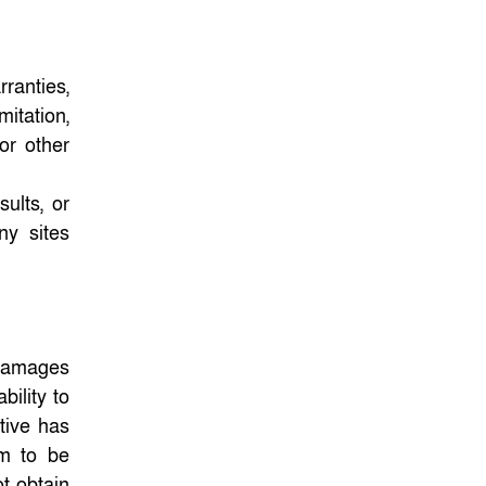
ফেব্রুয়ারির প্রথমার্ধে জাতীয়
নির্বাচন ও গণভোট
আয়োজনে ইসি প্রস্তুত,
ranties,
প্রধান উপদেষ্টাকে সিইসি
itation,
or other
ults, or
ny sites
 damages
bility to
tive has
em to be
ot obtain