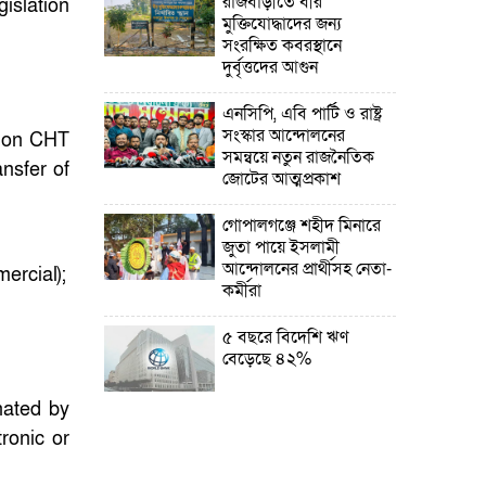
রাজবাড়ীতে বীর
islation
মুক্তিযোদ্ধাদের জন্য
সংরক্ষিত কবরস্থানে
দুর্বৃত্তদের আগুন
এনসিপি, এবি পার্টি ও রাষ্ট্র
সংস্কার আন্দোলনের
) on CHT
সমন্বয়ে নতুন রাজনৈতিক
ansfer of
জোটের আত্মপ্রকাশ
গোপালগঞ্জে শহীদ মিনারে
জুতা পায়ে ইসলামী
আন্দোলনের প্রার্থীসহ নেতা-
ercial);
কর্মীরা
৫ বছরে বিদেশি ঋণ
বেড়েছে ৪২%
inated by
নির্বাচনের তফসিল ৮-১৫
ronic or
ডিসেম্বরের মধ্যে যেকোনো
দিন