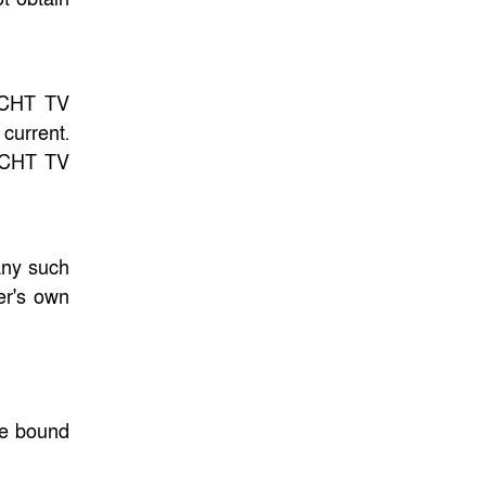
e CHT TV
current.
r CHT TV
 any such
er's own
be bound