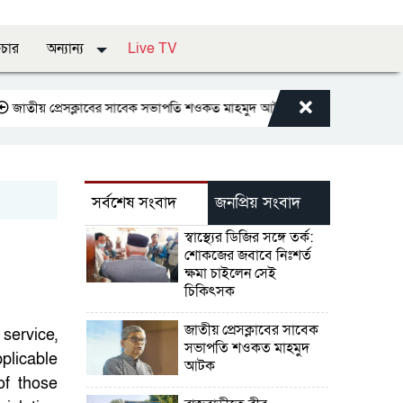
চার
অন্যান্য
Live TV
ীয় প্রেসক্লাবের সাবেক সভাপতি শওকত মাহমুদ আটক
রাজবাড়ীতে বীর মুক্তিযোদ্ধ
সর্বশেষ সংবাদ
জনপ্রিয় সংবাদ
স্বাস্থ্যের ডিজির সঙ্গে তর্ক:
শোকজের জবাবে নিঃশর্ত
ক্ষমা চাইলেন সেই
চিকিৎসক
জাতীয় প্রেসক্লাবের সাবেক
service,
সভাপতি শওকত মাহমুদ
pplicable
আটক
of those