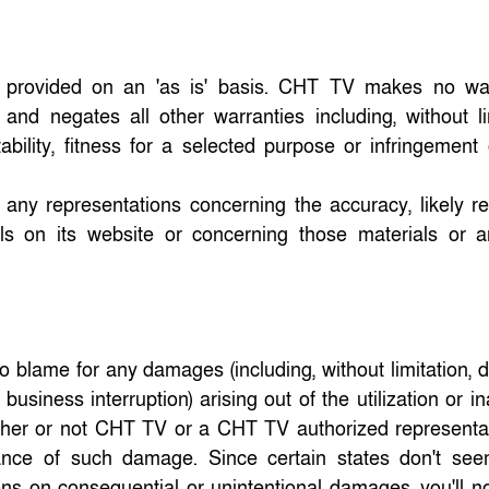
 provided on an 'as is' basis. CHT TV makes no war
nd negates all other warranties including, without lim
bility, fitness for a selected purpose or infringement 
ny representations concerning the accuracy, likely res
als on its website or concerning those materials or a
to blame for any damages (including, without limitation,
business interruption) arising out of the utilization or ina
ther or not CHT TV or a CHT TV authorized representa
chance of such damage. Since certain states don't se
tions on consequential or unintentional damages, you'll n