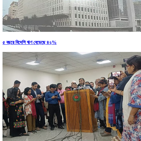
৫ বছরে বিদেশি ঋণ বেড়েছে ৪২%