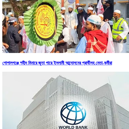
গোপালগঞ্জে শহীদ মিনারে জুতা পায়ে ইসলামী আন্দোলনের প্রার্থীসহ নেতা-কর্মীরা