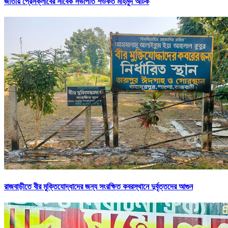
জাতীয় প্রেসক্লাবের সাবেক সভাপতি শওকত মাহমুদ আটক
রাজবাড়ীতে বীর মুক্তিযোদ্ধাদের জন্য সংরক্ষিত কবরস্থানে দুর্বৃত্তদের আগুন