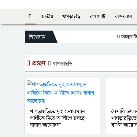
জাতীয়
খাগড়াছড়ি
রাঙ্গামাটি
বান্দরবান
শিরোনাম :
স্বাস্থ্যের ডি
প্রচ্ছদ
খাগড়াছড়ি
খাগড়াছড়িতে দুই চেয়ারম্যান
বৈসাবি উৎস
প্রার্থীকে নিয়ে আ'লীগে চলছে
খাগড়াছড়িতে ত
নানান আলোচনা
বর্ণিল আয়ো