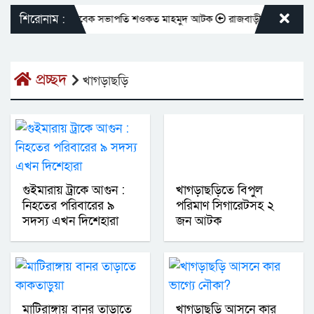
শিরোনাম :
য় প্রেসক্লাবের সাবেক সভাপতি শওকত মাহমুদ আটক
রাজবাড়ীতে বীর মুক্তিযোদ্ধাদ
প্রচ্ছদ
খাগড়াছড়ি
গুইমারায় ট্রাকে আগুন :
খাগড়াছড়িতে বিপুল
নিহতের পরিবারের ৯
পরিমাণ সিগারেটসহ ২
সদস্য এখন দিশেহারা
জন আটক
মাটিরাঙ্গায় বানর তাড়াতে
খাগড়াছড়ি আসনে কার