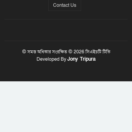
Contact Us
ফেব্রুয়ারির প্রথমার্ধে জাতীয় নির্বাচন ও
গণভোট আয়োজনে ইসি প্রস্তুত, প্রধান
উপদেষ্টাকে সিইসি
© সমস্ত অধিকার সংরক্ষিত © 2026 সিএইচটি টিভি
Jony Tripura
Developed By