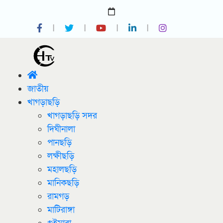
জাতীয়
খাগড়াছড়ি
খাগড়াছড়ি সদর
দিঘীনালা
পানছড়ি
লক্ষীছড়ি
মহালছড়ি
মানিকছড়ি
রামগড়
মাটিরাঙ্গা