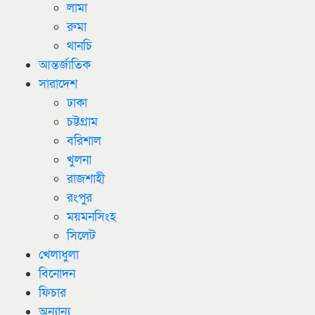
লামা
রুমা
থানচি
আন্তর্জাতিক
সারাদেশ
ঢাকা
চট্টগ্রাম
বরিশাল
খুলনা
রাজশাহী
রংপুর
ময়মনসিংহ
সিলেট
খেলাধুলা
বিনোদন
ফিচার
অন্যান্য