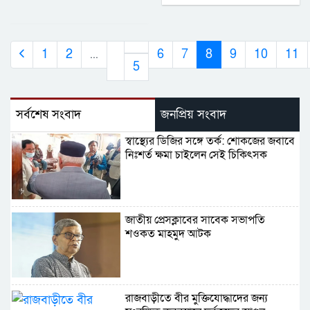
1
2
...
6
7
8
9
10
11
5
সর্বশেষ সংবাদ
জনপ্রিয় সংবাদ
স্বাস্থ্যের ডিজির সঙ্গে তর্ক: শোকজের জবাবে
নিঃশর্ত ক্ষমা চাইলেন সেই চিকিৎসক
জাতীয় প্রেসক্লাবের সাবেক সভাপতি
শওকত মাহমুদ আটক
রাজবাড়ীতে বীর মুক্তিযোদ্ধাদের জন্য