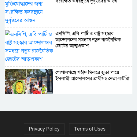
সংরক্ষিত কবরস্থানে দুর্বৃত্তদের আগুন
এনসিপি, এবি পার্টি ও রাষ্ট্র সংস্কার
আন্দোলনের সমন্বয়ে নতুন রাজনৈতিক
জোটের আত্মপ্রকাশ
গোপালগঞ্জে শহীদ মিনারে জুতা পায়ে
ইসলামী আন্দোলনের প্রার্থীসহ নেতা-কর্মীরা
৫ বছরে বিদেশি ঋণ বেড়েছে ৪২%
Privacy Policy
Terms of Uses
নির্বাচনের তফসিল ৮-১৫ ডিসেম্বরের মধ্যে
যেকোনো দিন