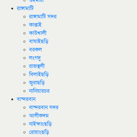
গুইমারা
রাঙ্গামাটি
রাঙ্গামাটি সদর
কাপ্তাই
কাউখালী
বাঘাইছড়ি
বরকল
লংগদু
রাজস্থলী
বিলাইছড়ি
জুরাছড়ি
নানিয়ারচর
বান্দরবান
বান্দরবান সদর
আলীকদম
নাইক্ষ্যংছড়ি
রোয়াংছড়ি