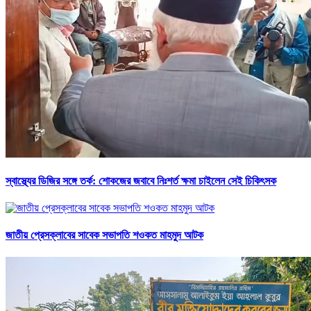
স্বাস্থ্যের ডিজির সঙ্গে তর্ক: শোকজের জবাবে নিঃশর্ত ক্ষমা চাইলেন সেই চিকিৎসক
জাতীয় প্রেসক্লাবের সাবেক সভাপতি শওকত মাহমুদ আটক