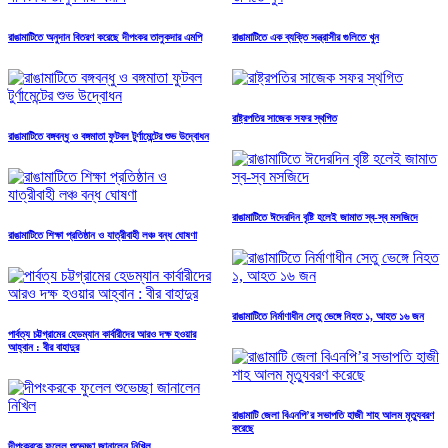
রাঙামাটিতে অনুদান বিতরণ করেছে দীপংকর তালুকদার এমপি
রাঙামা‌টিতে এক ব্য‌ক্তি সন্ত্রাসীর গু‌লিতে খুন
রাষ্ট্রপ‌তির সাজেক সফর স্থ‌গিত
রাঙামাটিতে বঙ্গবন্ধু ও বঙ্গমাতা ফুটবল টুর্ণামেন্টের শুভ উদ্বোধন
রাঙামাটিতে ঈদেরদিন বৃষ্টি হলেই জামাত স্ব-স্ব মসজিদে
রাঙামাটিতে শিক্ষা প্রতিষ্ঠান ও যাত্রীবাহী লঞ্চ বন্ধ ঘোষণা
রাঙামাটিতে নির্মাণাধীন সেতু ভেঙ্গে নিহত ১, আহত ১৬ জন
পার্বত্য চট্টগ্রামের হেডম্যান কার্বারীদের আরও দক্ষ হওয়ার
আহ্বান : বীর বাহাদুর
রাঙামাটি জেলা বিএনপি’র সভাপতি হাজী শাহ আলম মৃত্যুবরণ
করেছে
দীপংকরকে ফুলেল শুভেচ্ছা জানালেন নিখিল