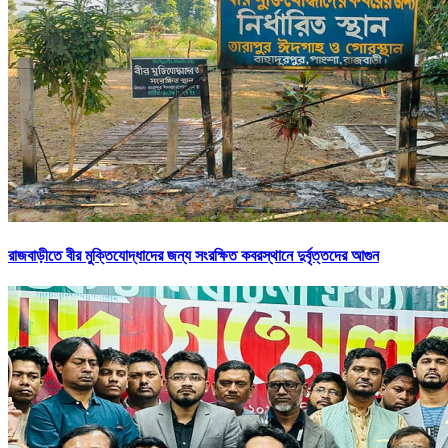
রাজবাড়ীতে বীর মুক্তিযোদ্ধাদের জন্য সংরক্ষিত কবরস্থানে দুর্বৃত্তদের আগুন