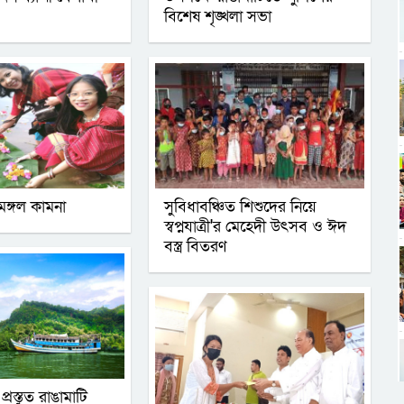
বিশেষ শৃঙ্খলা সভা
মঙ্গল কামনা
সুবিধাবঞ্চিত শিশুদের নিয়ে
স্বপ্নযাত্রী'র মেহেদী উৎসব ও ঈদ
বস্ত্র বিতরণ
্রস্তুত রাঙামাটি