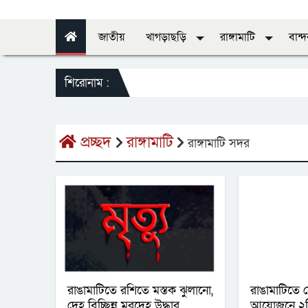
জাতীয়
খাগড়াছড়ি
রাঙ্গামাটি
বান্
শিরোনাম :
স্
প্রচ্ছদ
রাঙ্গামাটি
রাঙ্গামাটি সদর
রাঙামাটিতে রশিতে মস্তক ঝুলানো,
রাঙামাটিতে 
দেহ বিচ্ছিন্ন মরদেহ উদ্ধার
আয়োজনে ২দি