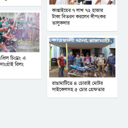
কাপ্তাইয়ের ৭ লাখ ৭২ হাজার
টাকা বিতরণ করলেন দীপংকর
তালুকদার
রিল চিংম্রং এ
সাংগ্রাঁই রিলং
রাঙামাটিতে ৪ চোরাই মোটর
সাইকেলসহ ৫ চোর গ্রেফতার