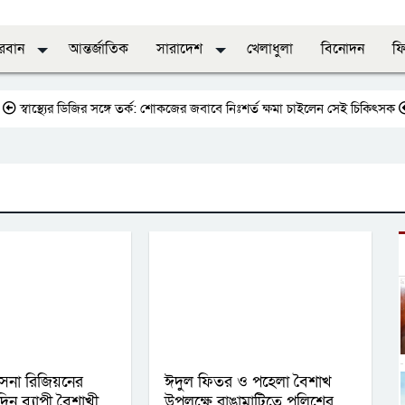
দরবান
আন্তর্জাতিক
সারাদেশ
খেলাধুলা
বিনোদন
ফি
বাস্থ্যের ডিজির সঙ্গে তর্ক: শোকজের জবাবে নিঃশর্ত ক্ষমা চাইলেন সেই চিকিৎসক
জাত
সেনা রিজিয়নের
ঈদুল ফিতর ও পহেলা বৈশাখ
ন ব্যাপী বৈশাখী
উপলক্ষে রাঙামাটিতে পুলিশের